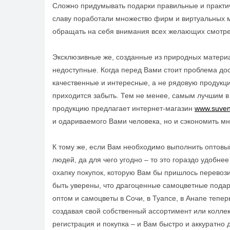
Сложно придумывать подарки правильные и практич
славу поработали множество фирм и виртуальных
обращать на себя внимания всех желающих смотре
Эксклюзивные же, созданные из природных материа
недоступные. Когда перед Вами стоит проблема до
качественные и интересные, а не рядовую продукц
приходится забыть. Тем не менее, самым лучшим 
продукцию предлагает интернет-магазин
www.suven
и
одариваемого
Вами человека, но и сэкономить мн
К тому же, если Вам необходимо выполнить оптовый
людей, да для чего угодно – то это гораздо удобне
охапку покупок, которую Вам бы пришлось перевоз
быть уверены, что драгоценные самоцветные подар
оптом и самоцветы в Сочи, в Туапсе, в Анапе
тепер
создавая свой собственный ассортимент или колле
регистрация и покупка – и Вам быстро и аккуратно