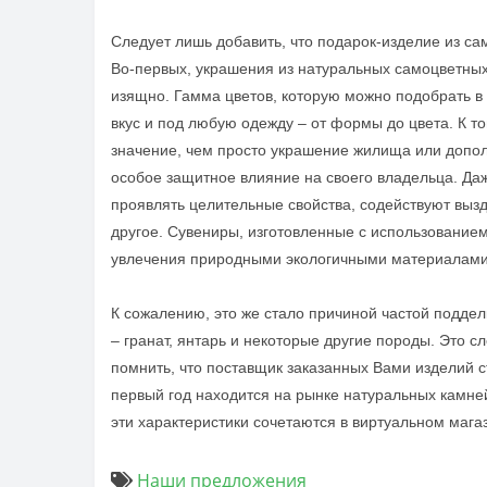
Следует
лишь добавить, что подарок-изделие из са
Во-первых, украшения из натуральных самоцветных 
изящно. Гамма цветов, которую можно подобрать в
вкус и под любую одежду – от формы до цвета. К 
значение, чем просто украшение жилища или допол
особое защитное влияние на своего владельца.
Да
проявлять целительные свойства, содействуют выз
другое. Сувениры, изготовленные с использование
увлечения природными экологичными материалами
К
сожалению
, это же стало причиной частой подде
– гранат, янтарь и некоторые другие породы. Это с
помнить, что поставщик заказанных Вами изделий с
первый год находится на рынке натуральных камне
эти характеристики сочетаются в виртуальном маг
Наши предложения