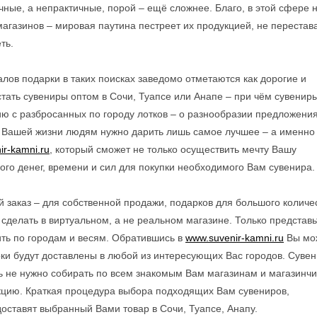
ные, а непрактичные, порой – ещё сложнее. Благо, в этой сфере 
магазинов
– мировая паутина пестреет их продукцией, не перестав
ть.
лов подарки в таких поисках заведомо отметаются как дорогие и
стать
сувениры оптом в Сочи, Туапсе или Анапе
– при чём сувенир
ию с разбросанных по городу лотков – о разнообразии предложени
в Вашей жизни людям нужно дарить лишь самое лучшее – а именно
ir-kamni.ru
, который сможет не только осуществить мечту Вашу
ого денег, времени и сил для покупки необходимого Вам сувенира.
 заказ – для собственной продажи, подарков для большого количе
е сделать в виртуальном, а не реальном магазине. Только представь
ить по городам и весям. Обратившись в
www.suvenir-kamni.ru
Вы мо
ки будут доставлены в любой из интересующих Вас городов.
Суве
ь не нужно собирать по всем знакомым Вам магазинам и магазинчи
кцию. Краткая процедура выбора подходящих Вам сувениров,
 доставят выбранный Вами товар в Сочи, Туапсе,
Анапу
.