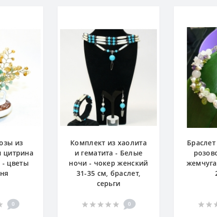
озы из
Комплект из хаолита
Браслет
и цитрина
и гематита - Белые
розово
 - цветы
ночи - чокер женский
жемчуга
мня
31-35 см, браслет,
серьги
0
0