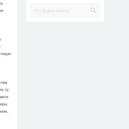
на
ая
ы
я
 такую
ства
те ту
жете
ниры
кам,