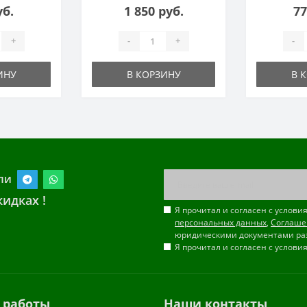
уб.
1 850 руб.
77
+
-
+
-
ИНУ
В КОРЗИНУ
В 
ли
идках !
Я прочитал и согласен с услов
персональных данных
,
Соглаше
юридическими документами ра
Я прочитал и согласен с услов
 работы
Наши контакты