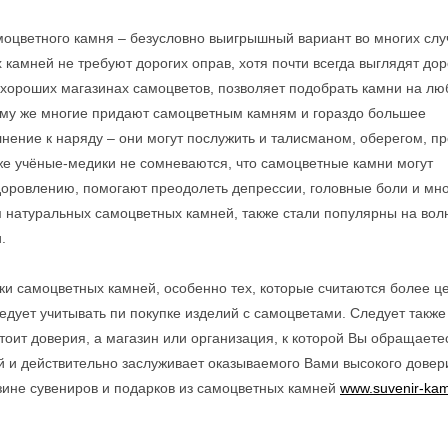
моцветного камня – безусловно выигрышный вариант во многих слу
камней не требуют дорогих оправ, хотя почти всегда выглядят дор
 хороших магазинах самоцветов, позволяет подобрать камни на лю
тому же многие придают самоцветным камням и гораздо большее
нение к наряду – они могут послужить и талисманом, оберегом, пр
же
учёные-медики не сомневаются, что самоцветные камни могут
доровлению, помогают преодолеть депрессии, головные боли и мн
м натуральных самоцветных камней, также стали популярны на вол
.
лки самоцветных камней, особенно тех, которые считаются более 
ледует учитывать пи покупке изделий с самоцветами. Следует также
тоит доверия, а магазин или организация, к которой Вы обращаетес
й и действительно заслуживает оказываемого Вами высокого довер
азине сувениров и подарков из самоцветных камней
www.suvenir-kam