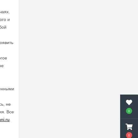
чаях.
ого и
бой
оявить
огое
не
ценными
ь, не
0
ия. Все
ni.ru
.
0