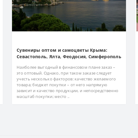
Сувениры оптом и самоцветы Крыма:
Севастополь, Ялта, Феодосия, Симферополь
Наиболее выгодный в финансовом плане заказ –
это оптовый. Однако, при таком заказе следует
учесть несколько факторов: качество желаемого
товара; бюджет покупки – от него напрямую
зависит и качество продукции, и непосредственно
масштаб покупки; место ..