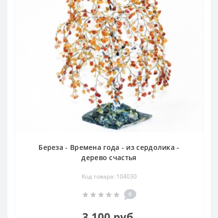
сардарами, сардионами. Наиболее ценным считался
оранжево-красный халцедон, лишенный прожилок. Это
один из популярнейших камней у всех народов. Считали,
что он обладает свойствами предохранять от козней
врагов, способствует легкому разрешению от
беременности при родах. При ношении на теле
излечивает от ран и язв, укрепляет зубы, избавляет от
лихорадки, благотворно влияет на нервную систему,
снимая повышенную раздражительность и утомляемость,
угнетение. Древние верили, что сердолик — счастливый
камень, оздоравливающий организм в целом, способен
предохранять от ссор и споров.
В 40-х гг. необыкновенными качествами сердолика
заинтересовалась врач Е. И. Бадигина. Она провела
Береза - Времена года - из сердолика -
дерево счастья
целый ряд работ по исследованию влияния естественной
радиоактивности сердолика на дрожжевые культуры
Код товара: 104030
растений и другие живые организмы и установила факт
эффективного стимулирования таких важнейших
0
жизненных процессов, как деление и рост клеток. Причем
действует не на одно какое-то излучение, а на весь спектр
3 100 руб.