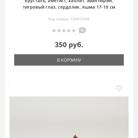
хрусталь, аметист, хаолит, авантюрин,
тигровый глаз, сердолик, яшма 17-19 см
Код товара: 730410046
0
350 руб.
В КОРЗИНУ