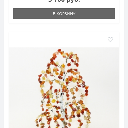
а-, /3- и у-лучей, не только стимулирующих окислительно-
восстановительные процессы в организме, но и
В КОРЗИНУ
оказывающих определенное влияние на коллоиды белка
(перезарядка мицелл), катализ биохимических процессов
распада и синтеза и т. п. Видные ученые страны
положительно отозвались о работах Е. И. Бадигиной. Так,
академик Н. Д. Зелинский писал: "С работой Е. И.
Бадигиной — лечение комплексной радиоактивностью в
биологических дозах — я ознакомился и считаю, что
поднятый вопрос — лечение болезней активными
излучениями сердолика — заслуживает особенного
внимания всей нашей научной общественности". Перед
войной метод с успехом апробировался в некоторых
клиниках Москвы. В апреле 1942 г. в омском
эвакогоспитале № 1497 по распоряжению главного
сануправления Сибирского военного округа были
организованы курсы по изучению метода
сердоликотерапии. Отсутствие лекарств и антибиотиков
компенсировалось применением этого метода. В
результате лечения сердоликом улучшался состав крови,
быстро снижалась температура, улучшалось состояние