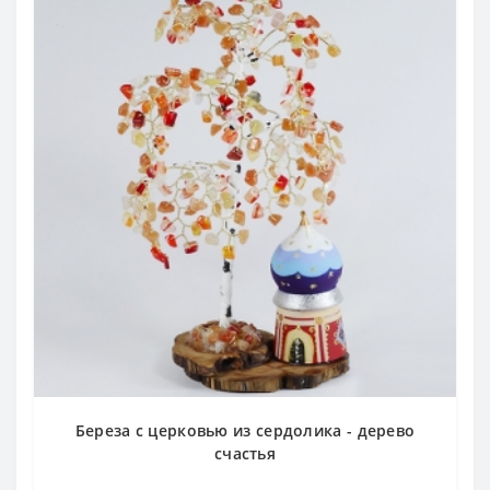
Результаты поразительные. Чирьи, нарывы, опухоли
сходят за 1 — 2 сеанса. Я, например, делаю так: беру
камень, нагреваю его (на батарее, утюге, лампочке) и
держу его, пока он теплый, на пораженном участке".
В Государственном институте физкультуры СССР в
1945 г. через кабинет сердоликотерапии прошло 433
больных. Из них закончило лечение с положительными
результатами — 278, у 112 человек положительный
результат наблюдался после повторного курса. Только у 6
человек положительного эффекта не было получено.
По световому излучению сердолик повышает
защитные силы организма, благоприятно влияет на
эмоции. Облегчает концентрацию теплых чувств и
радости. В качестве талисмана дарит ораторскую силу,
процветание. Древние полагали, что защищает от всех
болезней.
Месторождения в России
: Якутия, Приморье и др.
Береза с церковью из сердолика - дерево
Месторождения за Рубежом
: Украина (Крым), Бразилия,
счастья
Индия, Уругвай и др.