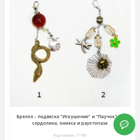
Брелок - подвеска "Искушение" и "Паучок" из
сердолика, оникса и раухтопаза
Код товара: 11189