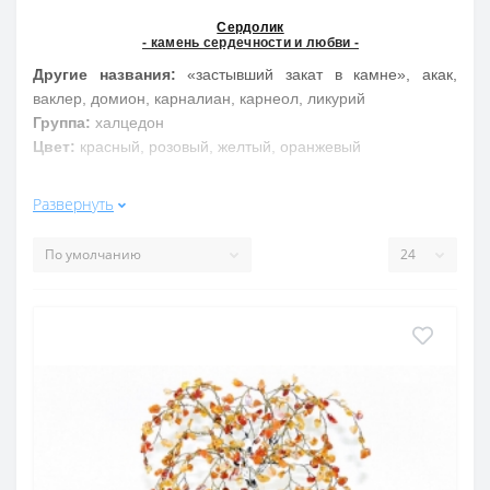
Сердолик
- камень сердечности и любви -
Другие названия:
«застывший закат в камне», акак,
ваклер, домион, карналиан, карнеол, ликурий
Группа:
халцедон
Цвет:
красный, розовый, желтый, оранжевый
Свойства обобщенно:
Развернуть
Сердолик чрезвычайно сильный, счастливый камень,
символ самой жизни, истины и веры, оберегает от зла,
способствует благополучию. Лечит онкологические
заболевания, кровотечения, позвоночник, астму,
ревматизм
Свойства подробнее:
Название "сердолик" произошло от древнего города
Сардикс, бывшего в свое время столицей Древней Лидии,
расположенной на реке Гермус, недалеко от турецкого
побережья Эгейского моря. Эта разновидность
халцедонов называлась в древности сардерами,