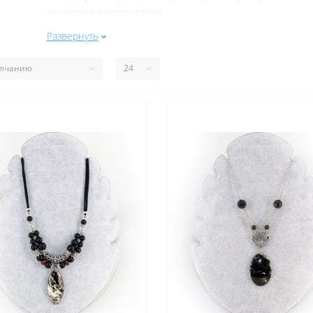
жизненными сложностями.
Развернуть
Свойства подробнее:
Астрофиллит - это минерал класса силикатов, который о
блеском. Часто имеет пластинчатые и листовидные вкраплени
мире, который связан с добротой и радостью, бодростью и счас
поднимают человеку настроение, делают его радостным и весе
этом всем, камень держит сознание и ум в тонусе, сохранят т
избавляют от груза на душе, способствуют позитивному и 
лечении неврозов, хронической усталости, тревоги и депресс
ипохондрии; у
скоряет процесс лечения заболеваний репроду
гормонального фона.
Месторождения в России
:
Хибинские горы на Кольском п
Месторождения за Рубежом
:
Кыргызстан и Таджикистан,