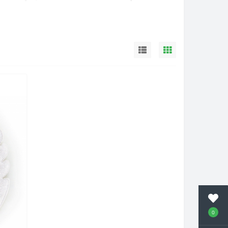
бладает эффектной слоистой структурой и перламутровым
я.
Звездчатый астрофиллит – единственный камень в
тьем. Говорят, что его космические золотые звезды
лым, а также добавляют уверенности в себе. Но при
резвость ума.
Амулеты и талисманы с этим камнем
продуктивному мышлению.
Н
аиболее эффективен при
ии. П
омогает устранить состояние подавленности и
ктивной системы;
способствует нормализации
олуострове
 Центральный Казахстан
и др.
0