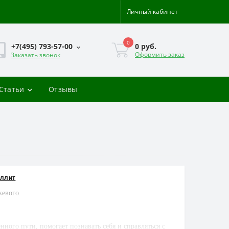
Личный кабинет
0
0 руб.
+7(495) 793-57-00
Оформить заказ
Заказать звонок
-Статьи
Отзывы
ллит
жевого.
ного пути, помогает познавать себя и справляться с