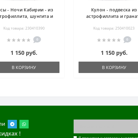
сы - Ночи Кабирии - из
Кулон - подвеска из
трофиллита, шунгита и
астрофиллита и грана
яшмы - 54 см
(огранка) на цепи - 54 
Код товара: 230410390
Код товара: 250410023
0
0
1 150 руб.
1 150 руб.
В КОРЗИНУ
В КОРЗИНУ
ли
идках !
Я прочитал и согласен с услов