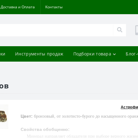
Доставка и Оплата
Контакты
ки
Инструменты продаж
Подборки товара
Блог
ов
Астрофи
Цвет:
бронзовый, от золотисто-бурого до насыщенного оран
Свойства обобщенно:
М
инерал направляет обладателя при выборе верного жизнен