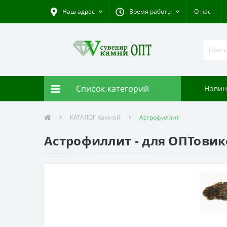
Наш адрес
Время работы
О нас
Список категорий
Новин
КАТАЛОГ Камней
Астрофиллит
Астрофиллит - для ОПТовик