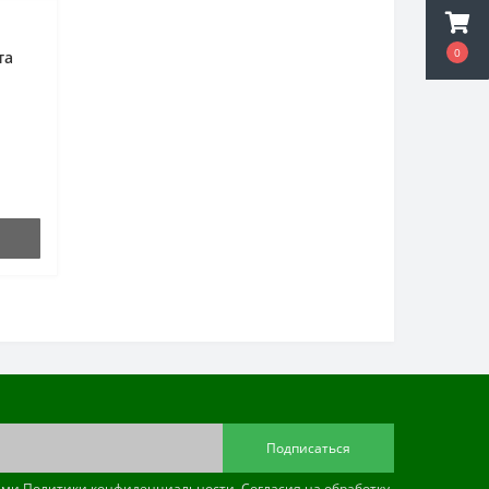
0
та
см
Подписаться
иями
Политики конфиденциальности
,
Согласия на обработку