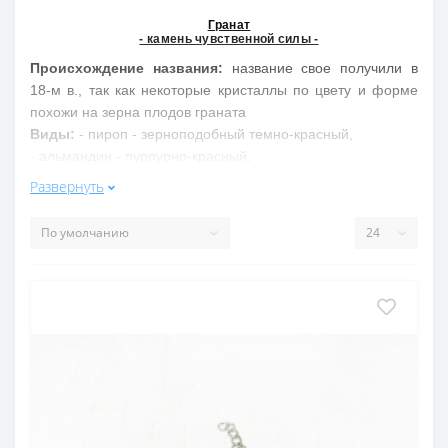
Гранат
- камень чувственной силы -
Происхождение названия:
название свое получили в
18-м в., так как некоторые кристаллы по цвету и форме
похожи на зерна плодов граната
Виды:
- пироп - зерноподобный темно-красный,
- альмандин - пурпурно-красный,
- спессартин - медово-желтый,
Развернуть
- гроссуляр - зеленый,
- демантоид - изумрудно-зеленый с эффектом кошачьего
глаза,
- уваровит - изумрудно-зеленый
Цвет:
от медового-желтого до огненно-красного,
изумрудно-зеленый
Свойства обобщенно:
Гранат камень пламени и страсти, дает власть над
людьми, приносит радость, оберегает от сглаза,
усиливает биоэнергию. Лечит головную боль, сердечные