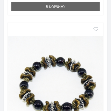
несчастных случаев во время путешествия, лечат им
В КОРЗИНУ
лихорадку и желтуху. По световому излучению гранат
относится к камням, которые очищают организм,
способствуют регенерации поврежденных органов и
тканей, благотворно действует на кроветворение и
кровообращение, стимулирует деятельность гипофиза.
Месторождения в России
: Урал, Якутия, Чукотка и др.
Месторождения за Рубежом
: Австралия, Аргентина,
Бразилия, Мадагаскар, Индия, США, ЮАР и др.