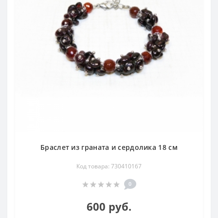
и нейроэндокринные заболевания, а так же раны,
воспаления, улучшает память.
Свойства подробнее:
Красные гранаты - камни страсти, рождают бурные
чувства и радостное настроение. Дают сильную энергию
владельцу и хранят его в от измены и коварства.
Зеленый гранат дает дар предвидения, рассеивает
мрачные мысли, вселяет надежду в счастливое будущее.
Красный гранат почитался как священный камень. Это
камень любви, гнева, пламени и страсти. Считалось, что
носящий гранат приобретает власть над людьми,
отгоняет печаль и приносит радость своему владельцу. В
Русской торговой книге гранат называется "бечета". В ней
Браслет из граната и сердолика 18 см
писалось: "Бечета сердце обвеселит и неподобные мысли
Код товара: 730410167
отгоняет, радость и честь умножает, от грома и
неприятностей обороняет и от губительного поветрия
0
морового сохраняет, беременным женам к скорому
рождению приводит".
600 руб.
Гранат считается амулетом, предохраняющим от