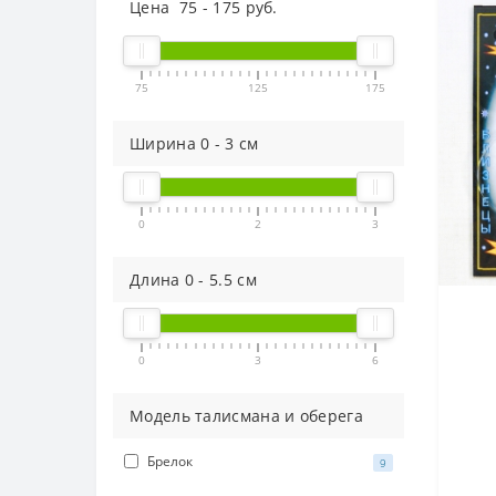
Цена
75
-
175
руб.
75
125
175
Ширина
0
-
3
см
0
2
3
Длина
0
-
5.5
см
0
3
6
мед
жад
т
Модель талисмана и оберега
Брелок
9