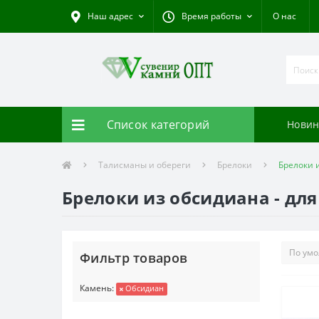
Наш адрес
Время работы
О нас
Список категорий
Новин
Талисманы и обереги
Брелоки
Брелоки 
Брелоки из обсидиана - дл
Фильтр товаров
Камень:
Обсидиан