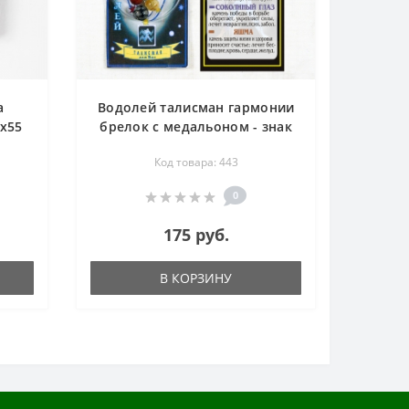
а
Водолей талисман гармонии
х55
брелок с медальоном - знак
зодиака - обсидиан,
Код товара: 443
авантюрин, цитрин,
соколиный глаз, яшма
0
175 руб.
В КОРЗИНУ