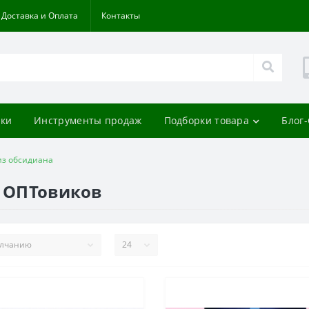
Доставка и Оплата
Контакты
ки
Инструменты продаж
Подборки товара
Блог
из обсидиана
я ОПТовиков