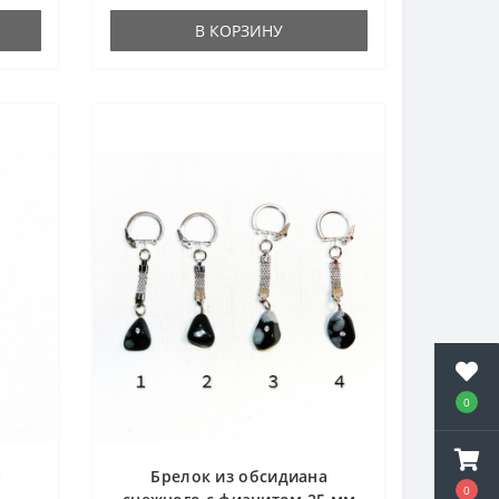
В КОРЗИНУ
0
а
Брелок из обсидиана
0