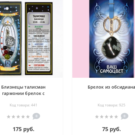
Близнецы талисман
Брелок из обсидиан
гармонии брелок с
альоном - знак зодиака -
Код товара: 441
Код товара: 925
еит, обсидиан, ангелит,
игровый глаз, сердолик
0
0
175 руб.
75 руб.