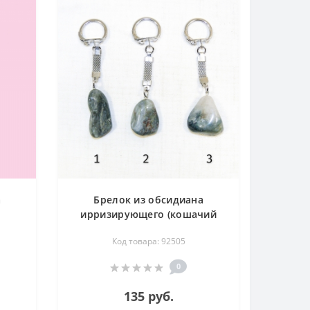
а
Брелок из обсидиана
ирризирующего (кошачий
глаз)
Код товара: 92505
0
135 руб.