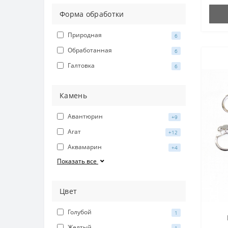
Форма обработки
Природная
6
Обработанная
6
Галтовка
6
Камень
Авантюрин
+9
Агат
+12
Аквамарин
+4
Показать все
Цвет
Голубой
1
Желтый
1