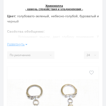
Хризоколла
- камень спокойствия и хладнокровия -
Цвет:
голубовато-зеленый, небесно-голубой, буроватый и
черный
Свойства обобщенно:
Успокаивает мысли, дает глубину понимания. У
творческих людей и детей развивает желание творить.
Развернуть
Помогает при лечении щитовидной железы и болезнях
горла, а так же лечит женские болезни.
Свойства подробнее:
Хризоколла это камень спокойствия, гармонии и
созерцания, . Помогает сосредоточиться на проблеме,
посмотреть вглубь проблемы, увидеть скрытое,
сокровенное, успокаивает мысли. Камень хорош для
поэтов, для творческих людей. У детей будет развивать
желание творить.
Литотерапевты сообщают, что бусы, кулоны, браслеты
из хризоколлы благоприятно влияют на работу