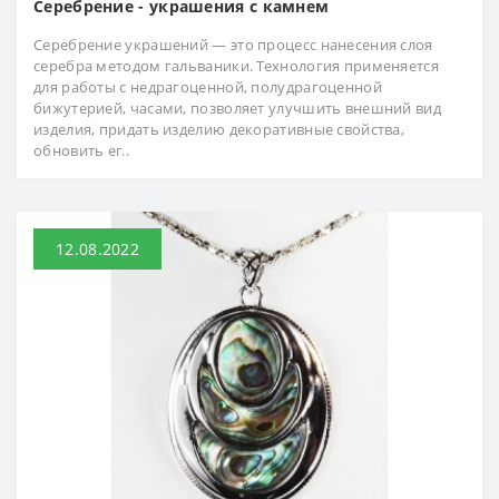
Серебрение - украшения с камнем
Серебрение украшений — это процесс нанесения слоя
серебра методом гальваники. Технология применяется
для работы с недрагоценной, полудрагоценной
бижутерией, часами, позволяет улучшить внешний вид
изделия, придать изделию декоративные свойства,
обновить ег..
12.08.2022