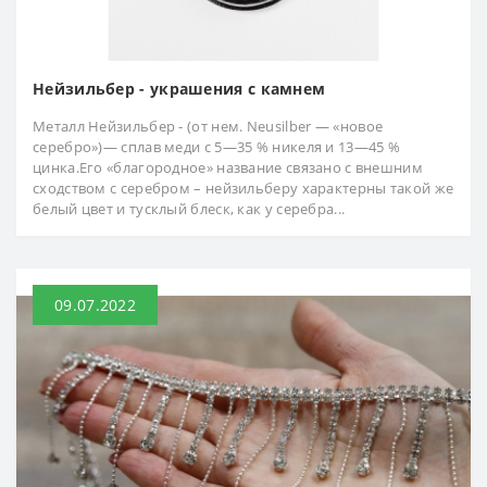
Нейзильбер - украшения с камнем
Металл Нейзильбер - (от нем. Neusilber — «новое
серебро»)— сплав меди с 5—35 % никеля и 13—45 %
цинка.Его «благородное» название связано с внешним
сходством с серебром – нейзильберу характерны такой же
белый цвет и тусклый блеск, как у серебра...
09.07.2022