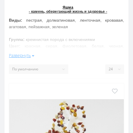
Яшма
- камень, оберегающий жизнь и здоровье -
Виды:
пестрая, долматиновая, ленточная, кровавая,
агатовая, пейзажная, зеленая
Группа:
кремнистая порода с включениями
Цвет:
красная, серая, фиолетовая, белая, черная,
желтая и т.д.
Развернуть
Свойства обобщенно:
Яшма отгоняет кручину, умножает разум, врачует душу,
дает дар предвидения, приносит счастье. Избавляет от
бесплодия, останавливает кровотечения, лечит сердце,
желудочно-кишечные заболевания
Свойства подробнее:
Дает дар предвидения, спасает от зависти и клеветы,
восстанавливает силы. Считалось, что красная яшма
останавливает кровотечение, обостряет обоняние, лечит
органы пищеварительного тракта. Темные виды яшмы