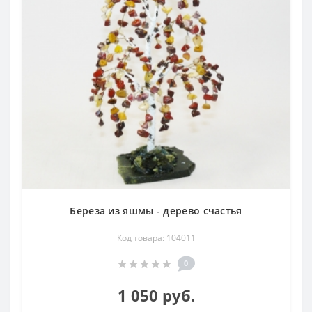
прекрасно предохраняют "от сглаза". Считается, что она
укрепляет печень, желчный и мочевой пузырь. Оказывает
особое влияние на физическое тело
Месторождения в России
: Алтай, Камчатка, Дальний
Восток, Урал и др.
Месторождения за Рубежом
: США, Япония, Индия,
Германия, Чехия и др.
Береза из яшмы - дерево счастья
Код товара: 104011
0
1 050 руб.