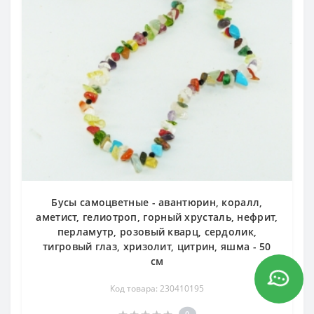
Бусы самоцветные - авантюрин, коралл,
аметист, гелиотроп, горный хрусталь, нефрит,
перламутр, розовый кварц, сердолик,
тигровый глаз, хризолит, цитрин, яшма - 50
см
Код товара: 230410195
0