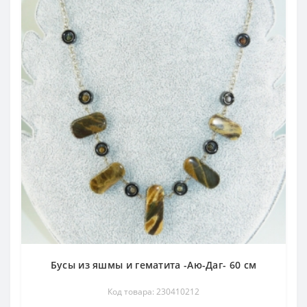
Бусы из яшмы и гематита -Аю-Даг- 60 см
Код товара: 230410212