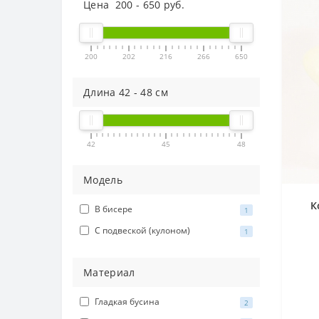
Цена
200
-
650
руб.
200
202
216
266
650
Длина
42
-
48
см
42
45
48
Модель
К
В бисере
1
С подвеской (кулоном)
1
Материал
Гладкая бусина
2