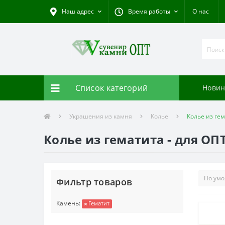
Наш адрес
Время работы
О нас
Список категорий
Новин
Украшения из камня
Колье
Колье из ге
Колье из гематита - для ОП
Фильтр товаров
Камень:
Гематит