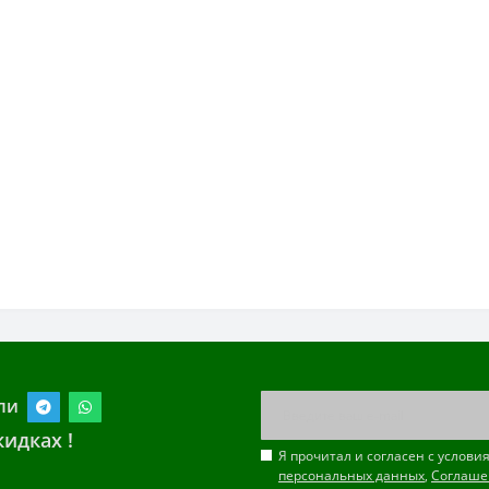
ли
идках !
Я прочитал и согласен с услов
персональных данных
,
Соглаше