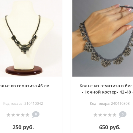
олье из гематита 46 см
Колье из гематита в би
-Ночной костер- 42-48
Код товара: 210410042
Код товара: 240410308
0
0
250 руб.
650 руб.