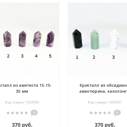
сталл из аметиста 15-15-
Кристалл из обсидиан
35 мм
авантюрина, кахолонг
лазурита 15-15-35 м
Код товара: 1303006
Код товара: 1303007
0
0
370 руб.
370 руб.