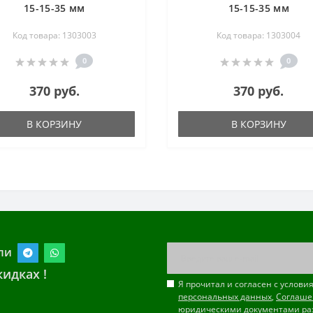
15-15-35 мм
15-15-35 мм
Код товара: 1303003
Код товара: 1303004
0
0
370 руб.
370 руб.
В КОРЗИНУ
В КОРЗИНУ
ли
идках !
Я прочитал и согласен с услов
персональных данных
,
Соглаше
юридическими документами ра