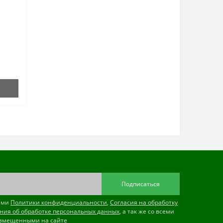
Подписаться
иями
Политики конфиденциальности
,
Согласия на обработку
ния об обработке персональных данных
, а так же со всеми
змещенными на сайте