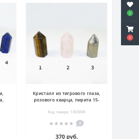
0
0
а,
Кристалл из тигрового глаза,
а,
розового кварца, пирита 15-
м
15-35 мм
Код товара: 1303008
0
370 руб.