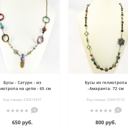
Бусы - Сатурн - из
Бусы из гелиотропа
лиотропа на цепи - 65 см
-Амаранта- 72 см
Код товара: 230410437
Код товара: 230410132
0
0
650 руб.
800 руб.