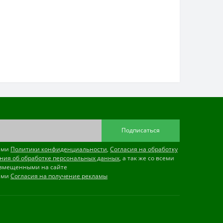
Подписаться
иями
Политики конфиденциальности
,
Согласия на обработку
ния об обработке персональных данных
, а так же со всеми
змещенными на сайте
иями
Согласия на получение рекламы