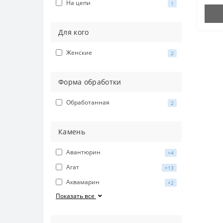
На цепи
1
Для кого
Женские
2
Форма обработки
Обработанная
2
Камень
Авантюрин
+4
Агат
+13
Аквамарин
+2
Показать все