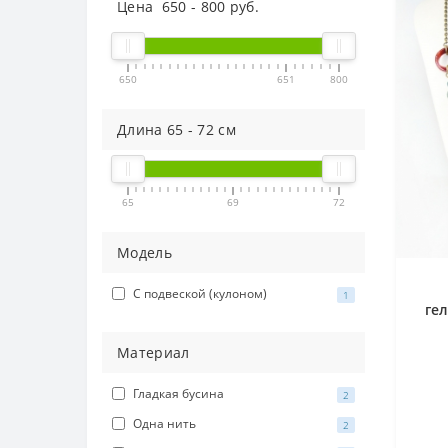
Цена
650
-
800
руб.
650
651
800
Длина
65
-
72
см
65
69
72
Модель
С подвеской (кулоном)
1
ге
Материал
Гладкая бусина
2
Одна нить
2