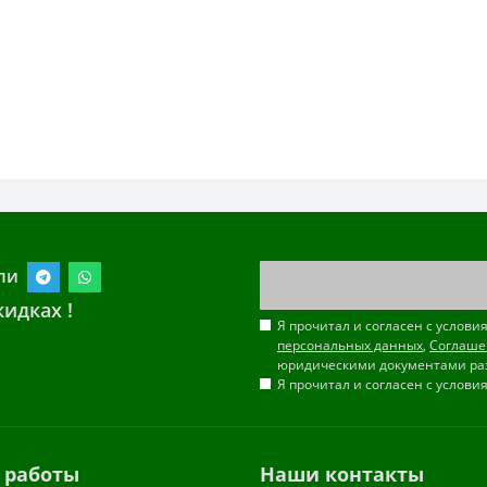
ли
идках !
Я прочитал и согласен с услов
персональных данных
,
Соглаше
юридическими документами ра
Я прочитал и согласен с услов
 работы
Наши контакты