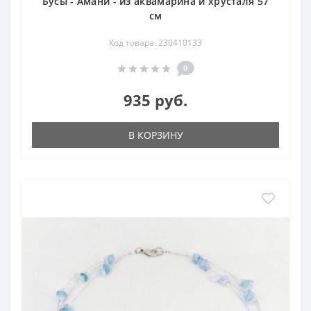
Бусы - Амани - из аквамарина и хрусталя 57
см
Код товара: 230410133
0
935 руб.
В КОРЗИНУ