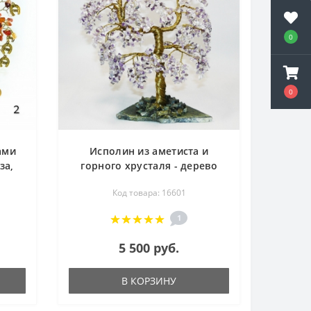
0
0
ами
Исполин из аметиста и
за,
горного хрусталя - дерево
стья
счастья
Код товара: 16601
1
5 500 руб.
В КОРЗИНУ