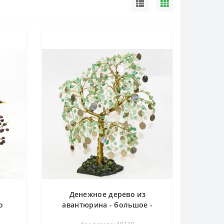
Денежное дерево из
о
авантюрина - большое -
дерево счастья