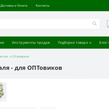
Доставка и Оплата
Контакты
ки
Инструменты продаж
Подборки товара
Блог
астья - к 23 февраля
раля - для ОПТовиков