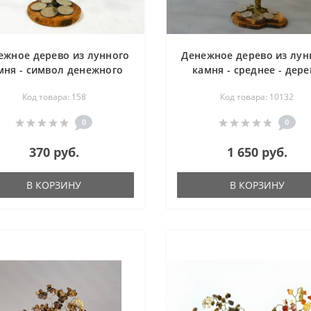
ежное дерево из лунного
Денежное дерево из лун
мня - символ денежного
камня - среднее - дере
изобилия и достатка -
удачи
Код товара: 158
Код товара: 10132
дерево удачи
0
0
370 руб.
1 650 руб.
В КОРЗИНУ
В КОРЗИНУ