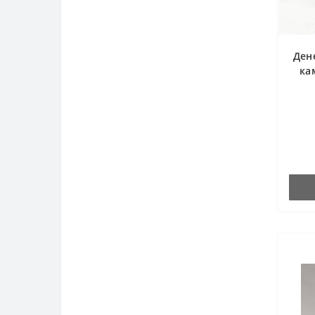
Ден
ка