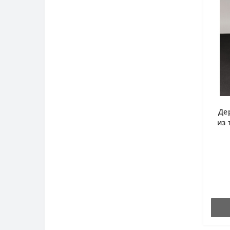
Де
из 