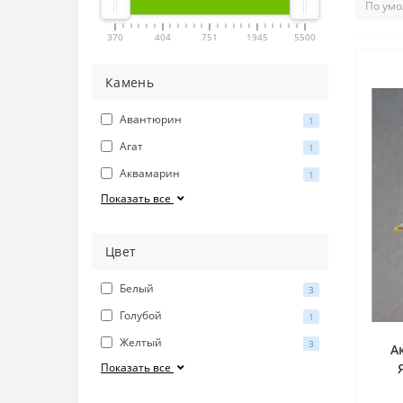
370
404
751
1945
5500
Камень
Авантюрин
1
Агат
1
Аквамарин
1
Показать все
Цвет
Белый
3
Голубой
1
Желтый
3
А
Показать все