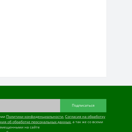
Подписаться
иями
Политики конфиденциальности
,
Согласия на обработку
ния об обработке персональных данных
, а так же со всеми
змещенными на сайте