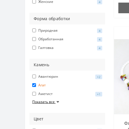
Женские
4
Форма обработки
Природная
4
Обработанная
4
Галтовка
4
Камень
Авантюрин
+2
Агат
Аметист
+1
Показать все
Цвет
О