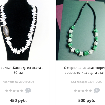
релье -Каскад- из агата -
Ожерелье из авантюри
60 см
розового кварца и агат
Жаклин - 54 см
Код товара: 230410526
Код товара: 230410002
0
0
450 руб.
500 руб.