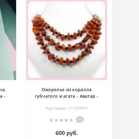
на,
Ожерелье из коралла
а -
губчатого и агата - Аватар -
48 см
Код товара: 211209019
0
600 руб.