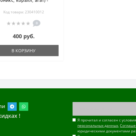
(оникс, коралл, агат) -
Карамель - 50 см
Код товара: 230410012
0
400 руб.
В КОРЗИНУ
ли
идках !
Я прочитал и согласен с услов
персональных данных
,
Соглаше
юридическими документами ра