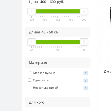
Цена
400
-
600
руб.
400
401
402
405
600
Длина
48
-
60
см
48
54
60
Материал
Оже
Гладкая бусина
3
Одна нить
3
Несколько нитей
1
Для кого