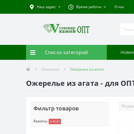
Наш адрес
Время работы
О нас
Список категорий
Новин
Ожерелья
Ожерелье из агата
Ожерелье из агата - для О
Фильтр товаров
Камень:
Агат