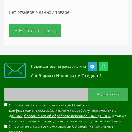
Нет отзывов о данном товаре.
+ Написать отзыв
Подпишитесь на рассылку или
Сообщим о Новинках и Скидках !
Подписаться
Я прочитал и согласен с условиями
Политики
конфиденциальности
,
Согласия на обработку персональных
данных
,
Соглашения об обработке персональных данных
, а так же
со всеми юридическими документами размещенными на сайте
Я прочитал и согласен с условиями
Согласия на получение
рекламы