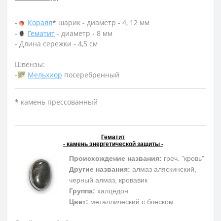
-
Коралл
*
шарик - диаметр - 4, 12 мм
-
Гематит
- диаметр - 8 мм
- Длина сережки - 4,5 см
Швензы:
-
Мельхиор
посеребренный
*
камень прессованный
Гематит
- камень энергетической защиты -
Происхождение названия:
греч. "кровь"
Другие названия:
алмаз аляскинский,
черный алмаз, кровавик
Группа:
халцедон
Цвет:
металлический с блеском