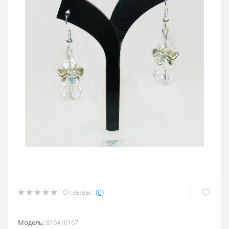
Отзывы:
(0)
Модель:
810410167