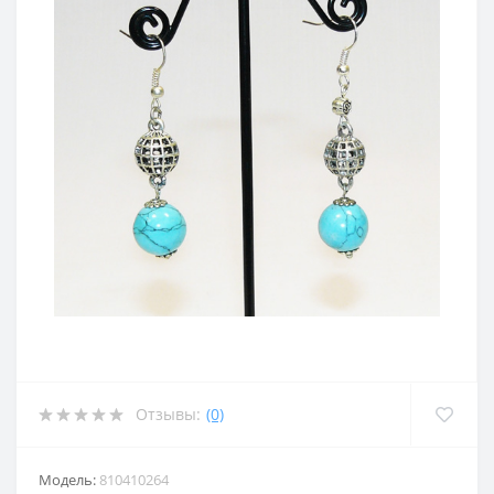
Отзывы:
(0)
Модель:
810410264