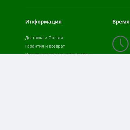
Информация
Время
Доставка и Оплата
Гарантия и возврат
Политика конфиденциальности
Политика использования файлов
Мы в со
cookie
Пользовательское Соглашение
Соглашение об обработке
персональных данных
Согласие на обработку персональных
данных
Публичная оферта
Согласие на получение рекламы