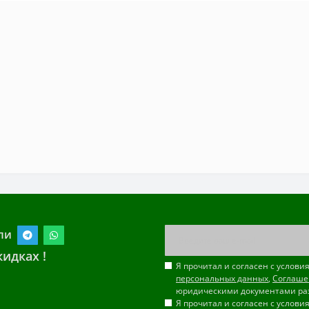
ли
идках !
Я прочитал и согласен с услов
персональных данных
,
Соглаше
юридическими документами ра
Я прочитал и согласен с услов