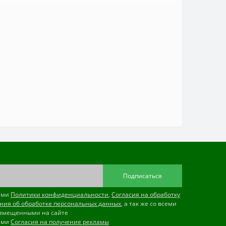
Подписаться
иями
Политики конфиденциальности
,
Согласия на обработку
ния об обработке персональных данных
, а так же со всеми
змещенными на сайте
иями
Согласия на получение рекламы