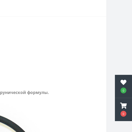
0
 рунической формулы.
0