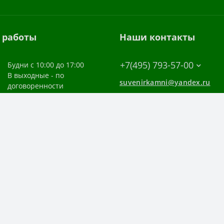
 работы
Наши контакты
+7(495) 793-57-00
Будни с 10:00 до 17:00
В выходные - по
suvenirkamni@yandex.ru
договоренности
Московская обл. г. Химки ул.
Парковая 8 - 108 (домофон 708
циальных сетях:
- ПЕРЕД ПОСЕЩЕНИЕМ
ОБЯЗАТЕЛЬНО СВЯЖИТЕСЬ С
НАМИ, спасибо !