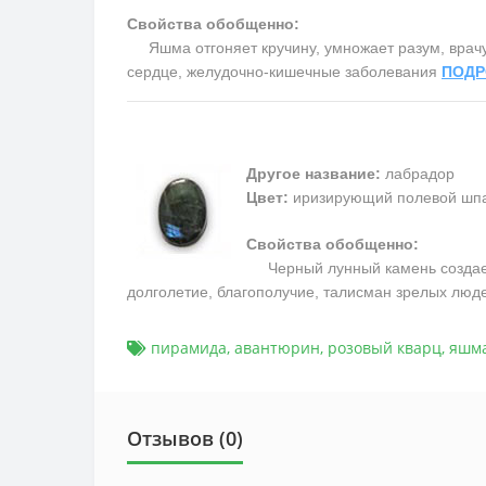
Свойства обобщенно:
Яшма отгоняет кручину, умножает разум, врачует
сердце, желудочно-кишечные заболевания
ПОДР
Другое название:
лабрадор
Цвет:
иризирующий полевой шпа
Свойства обобщенно:
Черный лунный камень создает м
долголетие, благополучие, талисман зрелых люд
пирамида
,
авантюрин
,
розовый кварц
,
яшм
Отзывов (0)