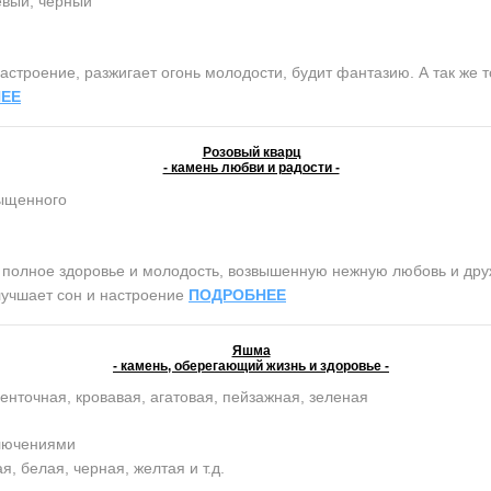
евый, черный
строение, разжигает огонь молодости, будит фантазию. А так же т
ЕЕ
Розовый кварц
- камень любви и радости -
сыщенного
олное здоровье и молодость, возвышенную нежную любовь и дружб
лучшает сон и настроение
ПОДРОБНЕЕ
Яшма
- камень, оберегающий жизнь и здоровье -
енточная, кровавая, агатовая, пейзажная, зеленая
ключениями
, белая, черная, желтая и т.д.