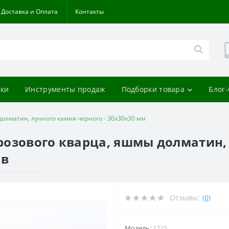
Доставка и Оплата
Контакты
ки
Инструменты продаж
Подборки товара
Блог
олматин, лунного камня черного - 30х30х30 мм
озового кварца, яшмы долматин, 
ов
Отзывы:
(0)
Модель:
1715