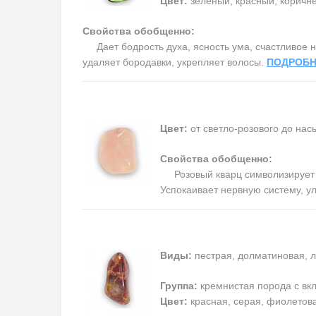
Цвет:
зеленый, красный, коричн
Свойства обобщенно:
Дает бодрость духа, ясность ума, счастливое на
удаляет бородавки, укрепляет волосы.
ПОДРОБН
Цвет:
от светло-розового до на
Свойства обобщенно:
Розовый кварц символизирует п
Успокаивает нервную систему, у
Виды:
пестрая, долматиновая, л
Группа:
кремнистая порода с в
Цвет:
красная, серая, фиолетовая