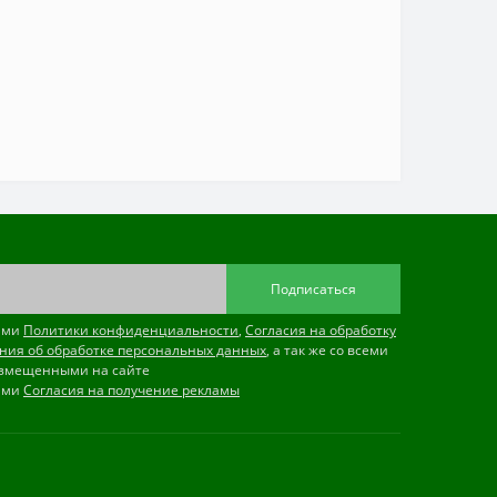
Подписаться
иями
Политики конфиденциальности
,
Согласия на обработку
ния об обработке персональных данных
, а так же со всеми
змещенными на сайте
иями
Согласия на получение рекламы