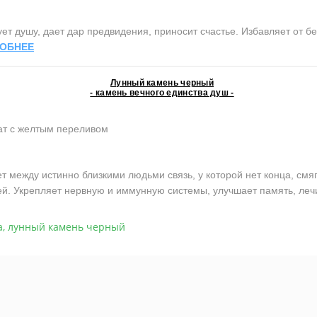
 душу, дает дар предвидения, приносит счастье. Избавляет от бе
ОБНЕЕ
Лунный камень черный
- камень вечного единства душ -
т c желтым переливом
ежду истинно близкими людьми связь, у которой нет конца, смяг
ей. Укрепляет нервную и иммунную системы, улучшает память, лечи
а
,
лунный камень черный