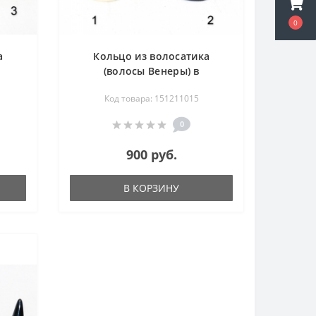
0
а
Кольцо из волосатика
(волосы Венеры) в
мельхиоре
Код товара: 151211015
0
900 руб.
В КОРЗИНУ