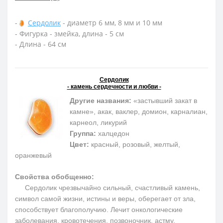
-
Сердолик
- диаметр 6 мм, 8 мм и 10 мм
- Фигурка - змейка, длина - 5 см
- Длина - 64 см
Сердолик
- камень сердечности и любви -
Другие названия:
«застывший закат в
камне», акак, ваклер, домион, карналиан,
карнеол, ликурий
Группа:
халцедон
Цвет:
красный, розовый, желтый,
оранжевый
Свойства обобщенно:
Сердолик чрезвычайно сильный, счастливый камень,
символ самой жизни, истины и веры, оберегает от зла,
способствует благополучию. Лечит онкологические
заболевания, кровотечения, позвоночник, астму,