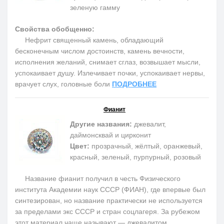
зеленую гамму
Свойства обобщенно:
Нефрит священный камень, обладающий
бесконечным числом достоинств, камень вечности,
исполнения желаний, снимает сглаз, возвышает мысли,
успокаивает душу. Излечивает почки, успокаивает нервы,
врачует слух, головные боли
ПОДРОБНЕЕ
Фианит
Другие названия:
джевалит,
даймонсквай и цирконит
Цвет:
прозрачный, жёлтый, оранжевый,
красный, зеленый, пурпурный, розовый
Название фианит получил в честь Физического
института Академии наук СССР (ФИАН), где впервые был
синтезирован, но название практически не используется
за пределами экс СССР и стран соцлагеря. За рубежом
этот материал чаще называют — джевалитом,