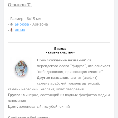
Отзывов (0)
- Размер - 8х15 мм
-
Бирюза
- Аризона
-
Яшма
Бирюза
- камень счастья -
Происхождение названия:
от
персидского слова "фируза", что означает
"победоносная, приносящая счастье"
Другие названия:
агатит (агафит),
камень арабский, камень ацтекский,
камень небесный, каллаит, шпат лазоревый
Группа:
минерал, состоящий из водных фосфатов меди и
алюминия
Цвет:
зеленоватый, голубой, синий
Свойства обобщенно: