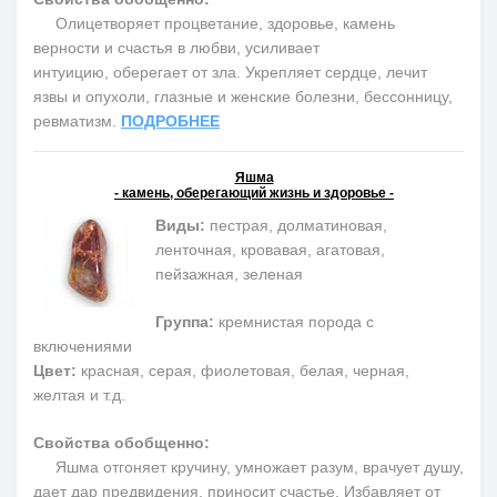
Олицетворяет процветание, здоровье, камень
верности и счастья в любви, усиливает
интуицию, оберегает от зла. Укрепляет сердце, лечит
язвы и опухоли, глазные и женские болезни, бессонницу,
ревматизм.
ПОДРОБНЕЕ
Яшма
- камень, оберегающий жизнь и здоровье -
Виды:
пестрая, долматиновая,
ленточная, кровавая, агатовая,
пейзажная, зеленая
Группа:
кремнистая порода с
включениями
Цвет:
красная, серая, фиолетовая, белая, черная,
желтая и т.д.
Свойства обобщенно:
Яшма отгоняет кручину, умножает разум, врачует душу,
дает дар предвидения, приносит счастье. Избавляет от