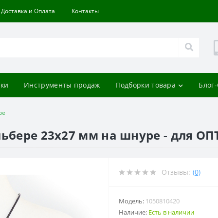
Доставка и Оплата
Контакты
ки
Инструменты продаж
Подборки товара
Блог
ре
льбере 23x27 мм на шнуре - для О
Отзывы:
(0)
Модель:
1050810420
Наличие:
Есть в наличии