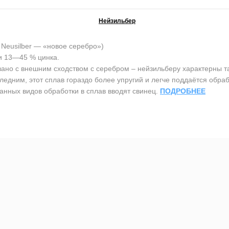
Нейзильбер
Neusilber — «новое серебро»)
и 13—45 % цинка.
ано с внешним сходством с серебром – нейзильберу характерны так
ледним, этот сплав гораздо более упругий и легче поддаётся обра
анных видов обработки в сплав вводят свинец.
ПОДРОБНЕЕ