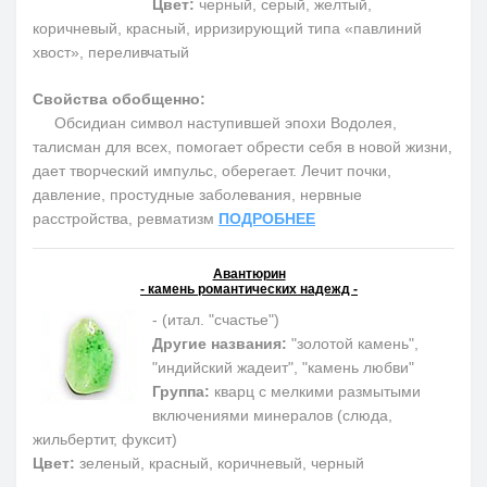
Цвет:
черный, серый, желтый,
коричневый, красный, ирризирующий типа «павлиний
хвост», переливчатый
Свойства обобщенно:
Обсидиан символ наступившей эпохи Водолея,
талисман для всех, помогает обрести себя в новой жизни,
дает творческий импульс, оберегает. Лечит почки,
давление, простудные заболевания, нервные
расстройства, ревматизм
ПОДРОБНЕЕ
Авантюрин
- камень романтических надежд -
- (итал. "счастье")
Другие названия:
"золотой камень",
"индийский жадеит", "камень любви"
Группа:
кварц с мелкими размытыми
включениями минералов (слюда,
жильбертит, фуксит)
Цвет:
зеленый, красный, коричневый, черный