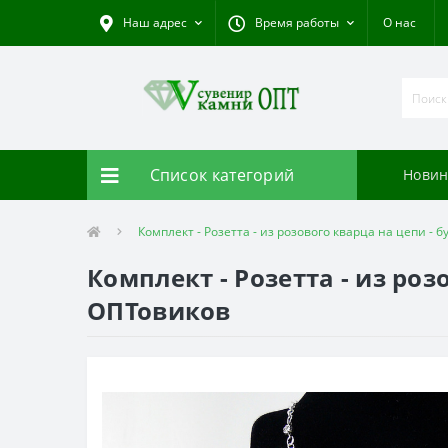
Наш адрес
Время работы
О нас
Список категорий
Новин
Комплект - Розетта - из розового кварца на цепи - б
Комплект - Розетта - из розо
ОПТовиков