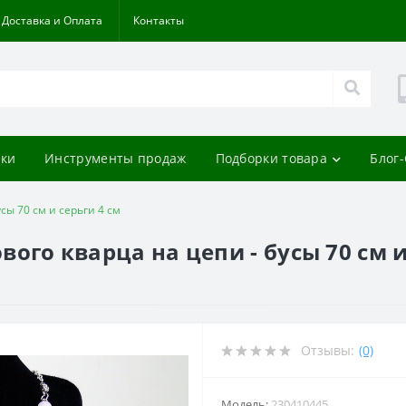
Доставка и Оплата
Контакты
ки
Инструменты продаж
Подборки товара
Блог
усы 70 см и серьги 4 см
вого кварца на цепи - бусы 70 см и
Отзывы:
(0)
Модель:
230410445