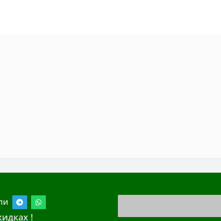
ли
идках !