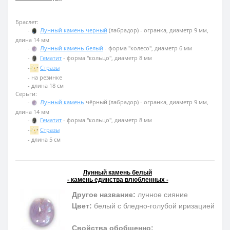
Браслет:
-
Лунный камень черный
(лабрадор) - огранка, диаметр 9 мм,
длина 14 мм
-
Лунный камень белый
- форма "колесо", диаметр 6 мм
-
Гематит
- форма "кольцо", диаметр 8 мм
-
Стразы
- на резинке
- длина 18 см
Серьги:
-
Лунный камень
чёрный (лабрадор) - огранка, диаметр 9 мм,
длина 14 мм
-
Гематит
- форма "кольцо", диаметр 8 мм
-
Стразы
- длина 5 см
Лунный камень белый
- камень единства влюбленных -
Другое название:
лунное сияние
Цвет:
белый с бледно-голубой иризацией
Свойства обобщенно: