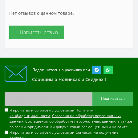
Нет отзывов о данном товаре.
+ Написать отзыв
Подпишитесь на рассылку или
Сообщим о Новинках и Скидках !
Подписаться
Я прочитал и согласен с условиями
Политики
конфиденциальности
,
Согласия на обработку персональных
данных
,
Соглашения об обработке персональных данных
, а так же
со всеми юридическими документами размещенными на сайте
Я прочитал и согласен с условиями
Согласия на получение
рекламы