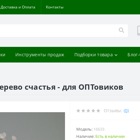
Доставка и Оплата
Контакты
ки
Инструменты продаж
Подборки товара
Блог
дерево счастья - для ОПТовиков
Отзывы:
(0)
Модель:
16633
Наличие:
Есть в наличии