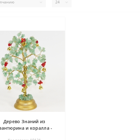
Дерево Знаний из
вантюрина и коралла -
дерево счастья