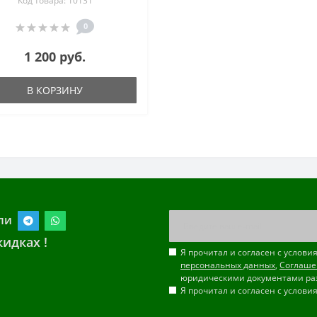
Код товара: 10131
0
1 200 руб.
В КОРЗИНУ
ли
идках !
Я прочитал и согласен с услов
персональных данных
,
Соглаше
юридическими документами ра
Я прочитал и согласен с услов