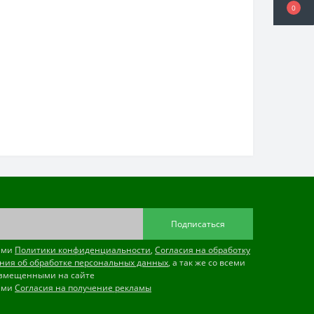
0
Подписаться
иями
Политики конфиденциальности
,
Согласия на обработку
ния об обработке персональных данных
, а так же со всеми
змещенными на сайте
иями
Согласия на получение рекламы