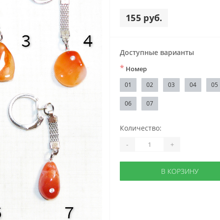
155 руб.
Доступные варианты
*
Номер
01
02
03
04
05
06
07
Количество:
-
+
В КОРЗИНУ