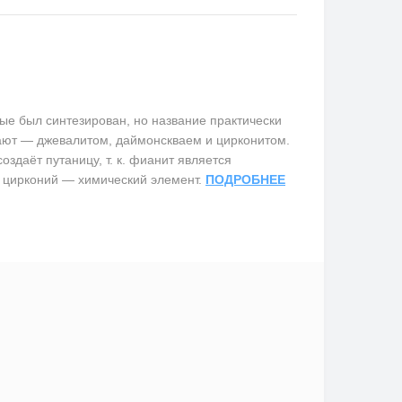
е был синтезирован, но название практически
вают — джевалитом, даймонскваем и цирконитом.
здаёт путаницу, т. к. фианит является
 цирконий — химический элемент.
ПОДРОБНЕЕ