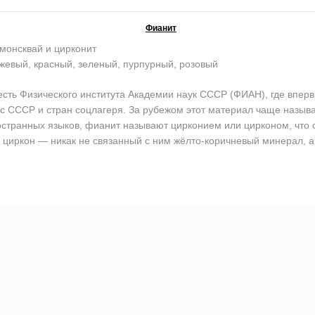
Фианит
монсквай и цирконит
жевый, красный, зеленый, пурпурный, розовый
ь Физического института Академии наук СССР (ФИАН), где впервы
кс СССР и стран соцлагеря. За рубежом этот материал чаще назы
остранных языков, фианит называют цирконием или цирконом, что со
циркон — никак не связанный с ним жёлто-коричневый минерал, а