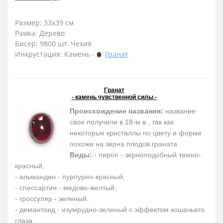
Размер: 33х39 см
Рамка: Дерево
Бисер: 9800 шт. Чехия
Инкрустация: Камень -
Гранат
Гранат
- камень чувственной силы -
Происхождение названия:
название
свое получили в 18-м в., так как
некоторые кристаллы по цвету и форме
похожи на зерна плодов граната
Виды:
- пироп - зерноподобный темно-
красный,
- альмандин - пурпурно-красный,
- спессартин - медово-желтый,
- гроссуляр - зеленый,
- демантоид - изумрудно-зеленый с эффектом кошачьего
глаза,