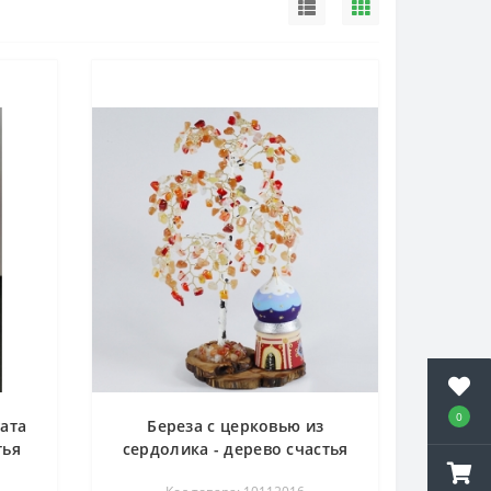
0
гата
Береза с церковью из
тья
сердолика - дерево счастья