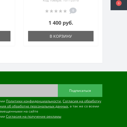
Код товара: 10112016
0
0
1 400 руб.
В КОРЗИНУ
Подписаться
иями
Политики конфиденциальности
,
Согласия на обработку
ния об обработке персональных данных
, а так же со всеми
змещенными на сайте
иями
Согласия на получение рекламы