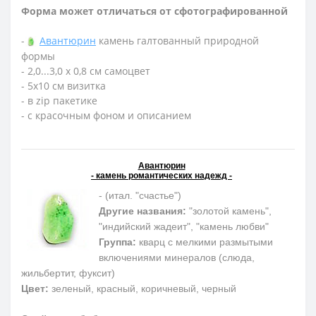
Форма может отличаться от сфотографированной
-
Авантюрин
камень галтованный природной
формы
- 2,0...3,0 х 0,8 см самоцвет
- 5х10 см визитка
- в zip пакетике
- с красочным фоном и описанием
Авантюрин
- камень романтических надежд -
- (итал. "счастье")
Другие названия:
"золотой камень",
"индийский жадеит", "камень любви"
Группа:
кварц с мелкими размытыми
включениями минералов (слюда,
жильбертит, фуксит)
Цвет:
зеленый, красный, коричневый, черный