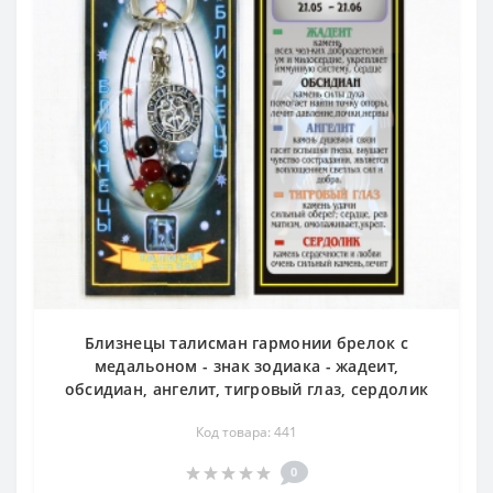
Близнецы талисман гармонии брелок с
медальоном - знак зодиака - жадеит,
обсидиан, ангелит, тигровый глаз, сердолик
Код товара: 441
0