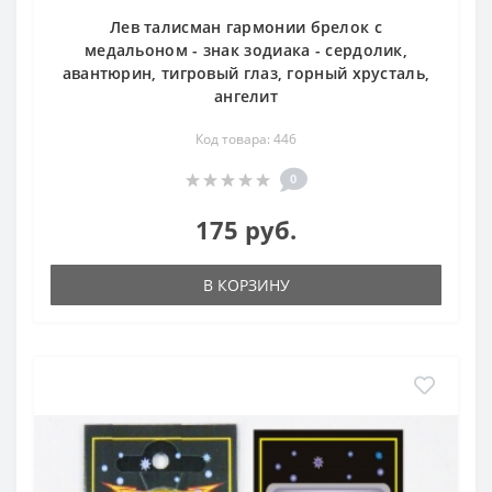
Лев талисман гармонии брелок с
медальоном - знак зодиака - сердолик,
авантюрин, тигровый глаз, горный хрусталь,
ангелит
Код товара: 446
0
175 руб.
В КОРЗИНУ