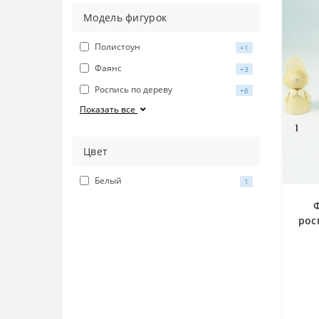
Модель фигурок
Полистоун
+1
Фаянс
+3
Роспись по дереву
+6
Показать все
Цвет
Белый
1
рос
- К
Ми