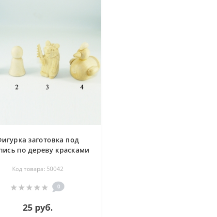
Фигурка заготовка под
пись по дереву красками
расная шапочка, Девочка,
Код товара: 50042
шка, Курочка-ряба - 50
мм
0
25 руб.